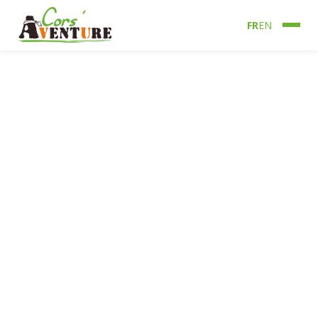
FR
EN
CANYONING
LA CORSE VERSION CANYON
KAYAK
LA CORSE CÔTÉ MER
RANDONNÉES
L’ILE DES BEAUTÉS SAUVAGES